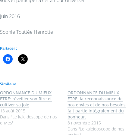
vous et participer à cet amour universel.
Juin 2016
Sophie Touttée Henrotte
Partager :
Similaire
ORDONNANCE DU MIEUX
ORDONNANCE DU MIEUX
ETRE: réveiller son Rire et
ETRE: la reconnaissance de
cultiver sa joie
nos envies et de nos besoins
13 août 2015
fait partie intégralement du
Dans "Le kaleidoscope de nos
bonheur.
envies"
8 novembre 2015
Dans "Le kaleidoscope de nos
envies"