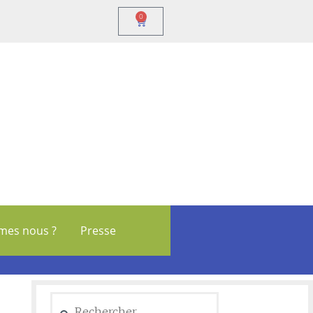
0
mes nous ?
Presse