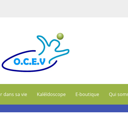
r dans sa vie
Kaléïdoscope
E-boutique
Qui som