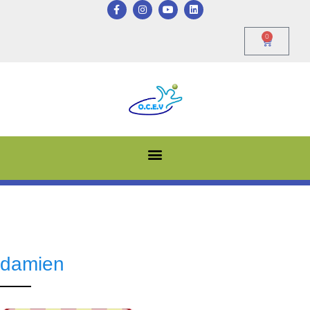
0
damien