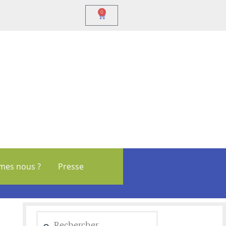
0
mes nous ?
Presse