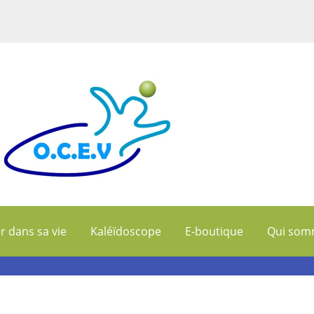
r dans sa vie
Kaléïdoscope
E-boutique
Qui som