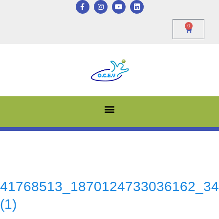
0
41768513_1870124733036162_34
(1)