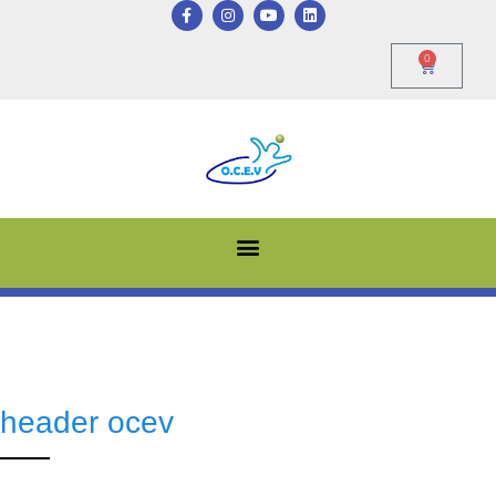
0
header ocev