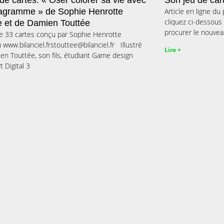
 de cartes: « Oser colorer sa vie avec
Son jeu de car
agramme » de Sophie Henrotte
Article en ligne du 
cliquez ci-dessou
e et de Damien Touttée
procurer le nouveau
e 33 cartes conçu par Sophie Henrotte
 www.bilanciel.frstouttee@bilanciel.fr Illustré
Lire +
en Touttée, son fils, étudiant Game design
t Digital 3