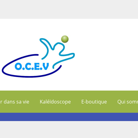
r dans sa vie
Kaléïdoscope
E-boutique
Qui som