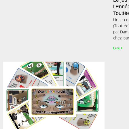
Le jeu
l’Enné
Toutté
Un jeu d
(Touttée)
par Dami
chez Isar
Lire +