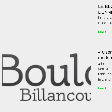
LE BL
L’EN
https:/
BLOG D
Lire +
« Oser
modern
article 
familial
table, c
le grand
Lire +