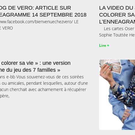
OG DE VERO: ARTICLE SUR
LA VIDEO DU
NEAGRAMME 14 SEPTEMBRE 2018
COLORER SA 
/www.facebook.com/bienvenuechezvero/ LE
L’ENNEAGR
E VERO
Les cartes Oser c
Sophie Touttée He
Lire +
 colorer sa vie » : une version
e du jeu des 7 familles »
dans e-bb Vous souvenez-vous de ces soirées
es ou amicales, pendant lesquelles, autour d’une
hacun cherchait avec acharnement à récupérer
 père,