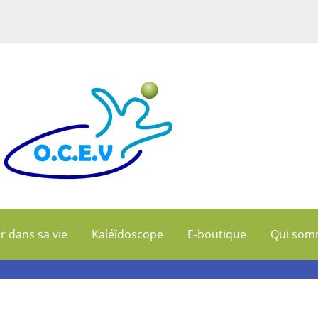
r dans sa vie
Kaléïdoscope
E-boutique
Qui som