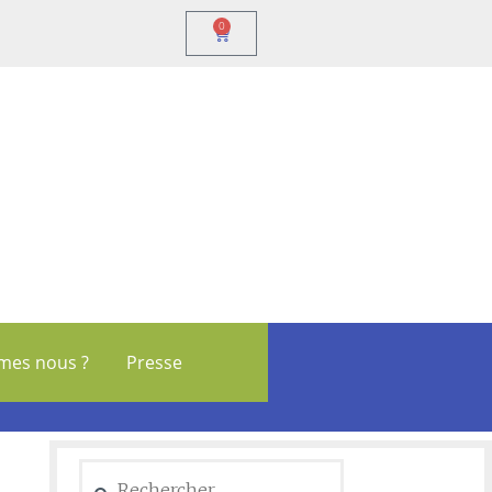
0
mes nous ?
Presse