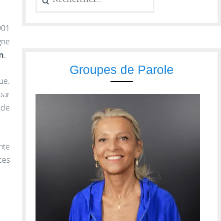
901
gne
n
.
Groupes de Parole
ue.
par
 de
nte
ces