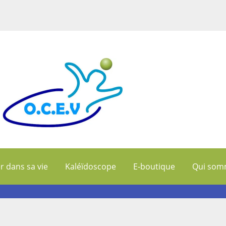
r dans sa vie
Kaléïdoscope
E-boutique
Qui som