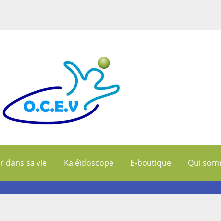
r dans sa vie
Kaléïdoscope
E-boutique
Qui som